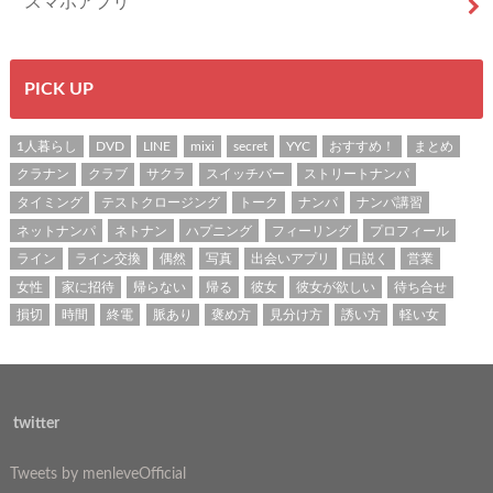
スマホアプリ
PICK UP
1人暮らし
DVD
LINE
mixi
secret
YYC
おすすめ！
まとめ
クラナン
クラブ
サクラ
スイッチバー
ストリートナンパ
タイミング
テストクロージング
トーク
ナンパ
ナンパ講習
ネットナンパ
ネトナン
ハプニング
フィーリング
プロフィール
ライン
ライン交換
偶然
写真
出会いアプリ
口説く
営業
女性
家に招待
帰らない
帰る
彼女
彼女が欲しい
待ち合せ
損切
時間
終電
脈あり
褒め方
見分け方
誘い方
軽い女
twitter
Tweets by menleveOfficial