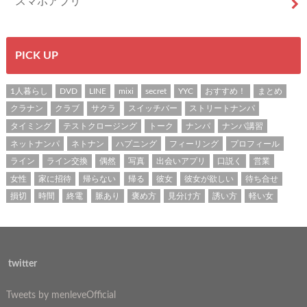
スマホアプリ
PICK UP
1人暮らし
DVD
LINE
mixi
secret
YYC
おすすめ！
まとめ
クラナン
クラブ
サクラ
スイッチバー
ストリートナンパ
タイミング
テストクロージング
トーク
ナンパ
ナンパ講習
ネットナンパ
ネトナン
ハプニング
フィーリング
プロフィール
ライン
ライン交換
偶然
写真
出会いアプリ
口説く
営業
女性
家に招待
帰らない
帰る
彼女
彼女が欲しい
待ち合せ
損切
時間
終電
脈あり
褒め方
見分け方
誘い方
軽い女
twitter
Tweets by menleveOfficial