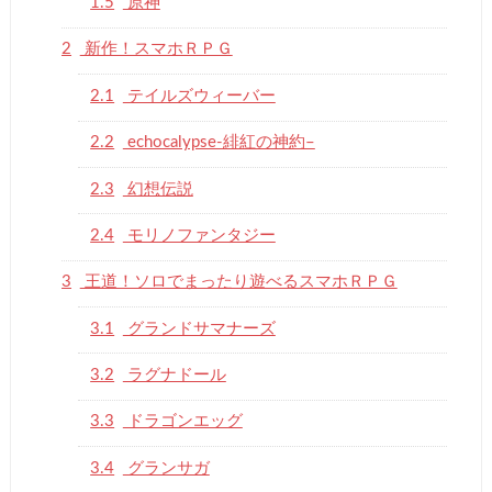
1.5
原神
2
新作！スマホＲＰＧ
2.1
テイルズウィーバー
2.2
echocalypse-緋紅の神約–
2.3
幻想伝説
2.4
モリノファンタジー
3
王道！ソロでまったり遊べるスマホＲＰＧ
3.1
グランドサマナーズ
3.2
ラグナドール
3.3
ドラゴンエッグ
3.4
グランサガ