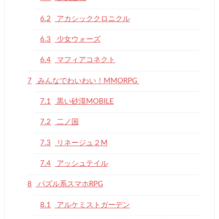
6.2
アカシッククロニクル
6.3
少女ウォーズ
6.4
マフィアコネクト
7
みんなでわいわい！MMORPG
7.1
黒い砂漠MOBILE
7.2
二ノ国
7.3
リネージュ２M
7.4
アッシュテイル
8
パズル系スマホRPG
8.1
アルケミストガーデン