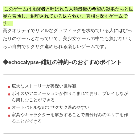
このゲームは覚醒者と呼ばれる人類最後の希望の獣娘たちと世
界を冒険し、封印されている妹を救い、真相を探すゲームで
す。
高クオリティでリアルなグラフィックを求めている人にはぴっ
たりのゲームとなっていて、美少女ゲームの中でも負けないく
らい自由でサクサク進められる楽しいゲームです。
◆
echocalypse-
緋紅の神約
–
のおすすめポイント
広大なストーリーが奥深い世界観
ボイスやアニメーションが作りこまれており、プレイしなが
ら楽しむことができる
オートバトルなのでサクサク進めやすい
家具やキャラクターを解放することで自分好みのエリアを作
ることができる