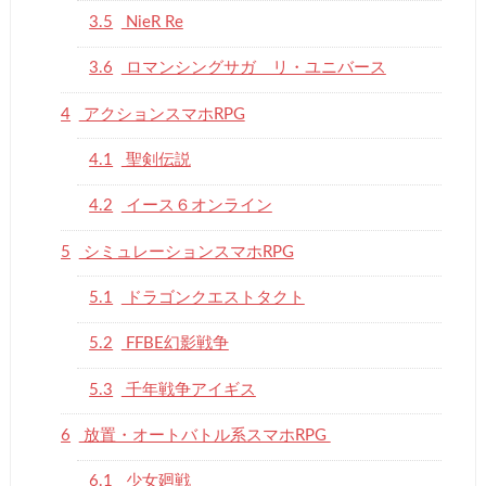
3.5
NieR Re
3.6
ロマンシングサガ リ・ユニバース
4
アクションスマホRPG
4.1
聖剣伝説
4.2
イース６オンライン
5
シミュレーションスマホRPG
5.1
ドラゴンクエストタクト
5.2
FFBE幻影戦争
5.3
千年戦争アイギス
6
放置・オートバトル系スマホRPG
6.1
少女廻戦