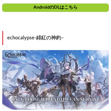
AndroidのDLはこちら
echocalypse-
緋紅の神約
–