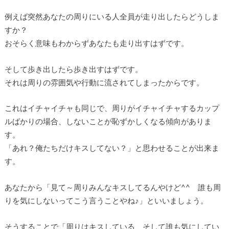
例えば突然あなたの周りにいる人全員が走り出したらどうしま
すか？
おそらく意味もわからずあなたも走り出すはずです。
そして歩き出したら歩き出すはずです。
それは周りの雰囲気や行動に流されてしまったからです。
これはイチャイチャも同じで、周りがイチャイチャするカップ
ルばかりの場合、しないことが恥ずかしくなる傾向がありま
す。
「あれ？俺たちだけキスしてない？」と思わせることが出来ま
す。
あなたから「見て～周りみんなキスしてるんやけど^^ 誰も周
りを気にしないってこう言うことやね♪」といいましょう。
そうすることで「周りはキスしている、そして誰も気にしてい