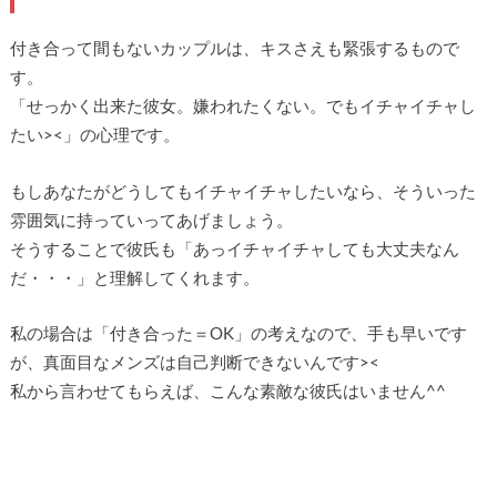
付き合って間もないカップルは、キスさえも緊張するもので
す。
「せっかく出来た彼女。嫌われたくない。でもイチャイチャし
たい><」の心理です。
もしあなたがどうしてもイチャイチャしたいなら、そういった
雰囲気に持っていってあげましょう。
そうすることで彼氏も「あっイチャイチャしても大丈夫なん
だ・・・」と理解してくれます。
私の場合は「付き合った＝OK」の考えなので、手も早いです
が、真面目なメンズは自己判断できないんです><
私から言わせてもらえば、こんな素敵な彼氏はいません^^