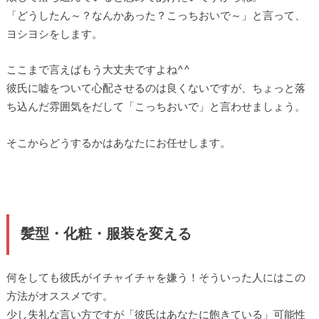
「どうしたん～？なんかあった？こっちおいで～」と言って、
ヨシヨシをします。
ここまで言えばもう大丈夫ですよね^^
彼氏に嘘をついて心配させるのは良くないですが、ちょっと落
ち込んだ雰囲気をだして「こっちおいで」と言わせましょう。
そこからどうするかはあなたにお任せします。
髪型・化粧・服装を変える
何をしても彼氏がイチャイチャを嫌う！そういった人にはこの
方法がオススメです。
少し失礼な言い方ですが「彼氏はあなたに飽きている」可能性