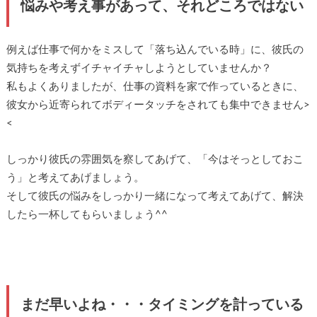
悩みや考え事があって、それどころではない
例えば仕事で何かをミスして「落ち込んでいる時」に、彼氏の
気持ちを考えずイチャイチャしようとしていませんか？
私もよくありましたが、仕事の資料を家で作っているときに、
彼女から近寄られてボディータッチをされても集中できません>
<
しっかり彼氏の雰囲気を察してあげて、「今はそっとしておこ
う」と考えてあげましょう。
そして彼氏の悩みをしっかり一緒になって考えてあげて、解決
したら一杯してもらいましょう^^
まだ早いよね・・・タイミングを計っている