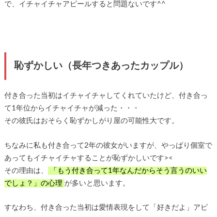
で、イチャイチャアピールすると問題ないです^^
恥ずかしい（長年つきあったカップル）
付き合った当初はイチャイチャしてくれていたけど、付き合っ
て1年位からイチャイチャが減った・・・
その彼氏はおそらく恥ずかしがり屋の可能性大です。
ちなみに私も付き合って2年の彼女がいますが、やっぱり個室で
あってもイチャイチャすることが恥ずかしいです><
その理由は、
「もう付き合って1年なんだからそう言うのいい
でしょ？」の心理
が多いと思います。
すなわち、付き合った当初は愛情表現をして「好きだよ」アピ