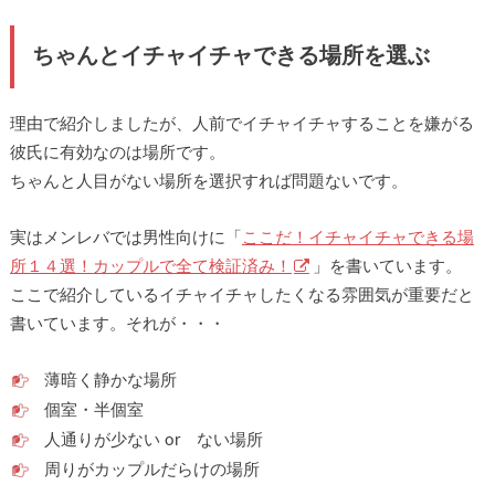
ちゃんとイチャイチャできる場所を選ぶ
理由で紹介しましたが、人前でイチャイチャすることを嫌がる
彼氏に有効なのは場所です。
ちゃんと人目がない場所を選択すれば問題ないです。
実はメンレバでは男性向けに「
ここだ！イチャイチャできる場
所１４選！カップルで全て検証済み！
」を書いています。
ここで紹介しているイチャイチャしたくなる雰囲気が重要だと
書いています。それが・・・
薄暗く静かな場所
個室・半個室
人通りが少ない or ない場所
周りがカップルだらけの場所