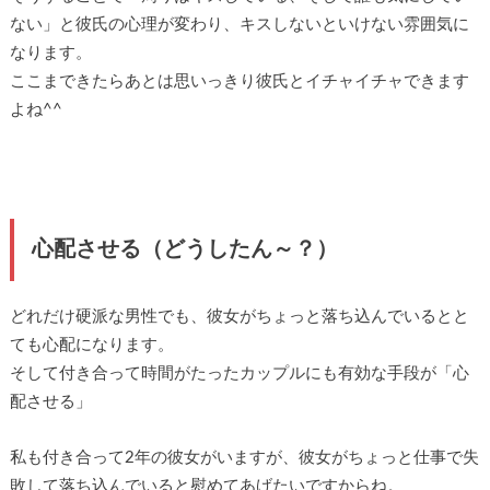
ない」と彼氏の心理が変わり、キスしないといけない雰囲気に
なります。
ここまできたらあとは思いっきり彼氏とイチャイチャできます
よね^^
心配させる（どうしたん～？）
どれだけ硬派な男性でも、彼女がちょっと落ち込んでいるとと
ても心配になります。
そして付き合って時間がたったカップルにも有効な手段が「心
配させる」
私も付き合って2年の彼女がいますが、彼女がちょっと仕事で失
敗して落ち込んでいると慰めてあげたいですからね。