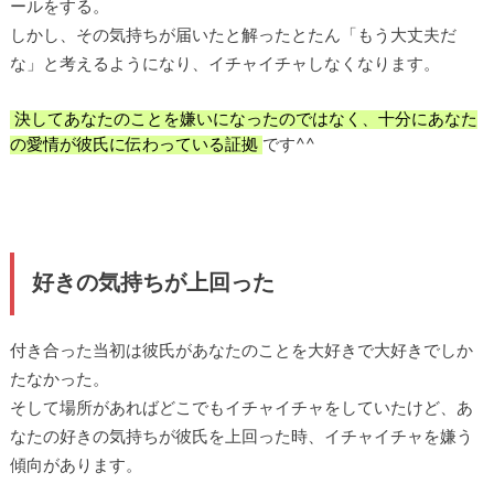
ールをする。
しかし、その気持ちが届いたと解ったとたん「もう大丈夫だ
な」と考えるようになり、イチャイチャしなくなります。
決してあなたのことを嫌いになったのではなく、十分にあなた
の愛情が彼氏に伝わっている証拠
です^^
好きの気持ちが上回った
付き合った当初は彼氏があなたのことを大好きで大好きでしか
たなかった。
そして場所があればどこでもイチャイチャをしていたけど、あ
なたの好きの気持ちが彼氏を上回った時、イチャイチャを嫌う
傾向があります。