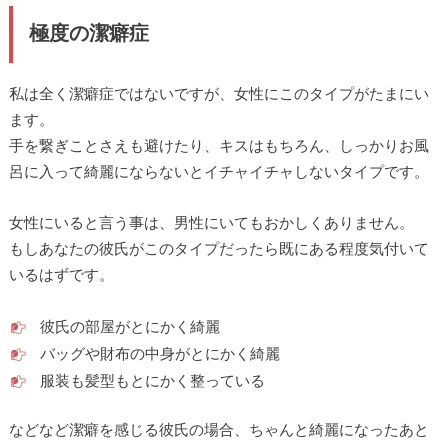
極度の潔癖症
私は全く潔癖症ではないですが、女性にこのタイプがたまにい
ます。
手を繋ぎことさえも避けたり、キスはもちろん、しっかりお風
呂に入って綺麗にならないとイチャイチャしないタイプです。
女性にいると言う事は、男性にいてもおかしくありません。
もしあなたの彼氏がこのタイプだったら既にある程度気付いて
いるはずです。
彼氏の部屋がとにかく綺麗
バッグや財布の中身がとにかく綺麗
服装も髪型もとにかく整っている
などなど潔癖を感じる彼氏の場合、ちゃんと綺麗になったあと