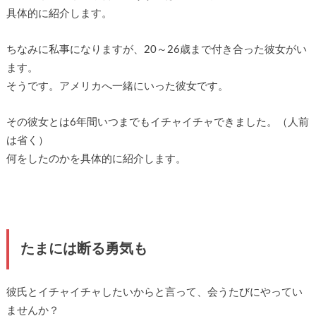
具体的に紹介します。
ちなみに私事になりますが、20～26歳まで付き合った彼女がい
ます。
そうです。アメリカへ一緒にいった彼女です。
その彼女とは6年間いつまでもイチャイチャできました。（人前
は省く）
何をしたのかを具体的に紹介します。
たまには断る勇気も
彼氏とイチャイチャしたいからと言って、会うたびにやってい
ませんか？