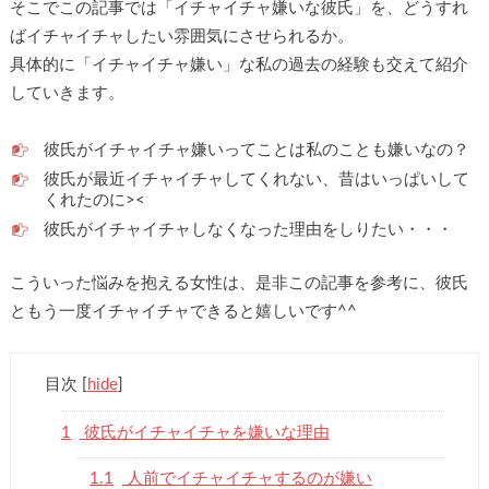
そこでこの記事では「イチャイチャ嫌いな彼氏」を、どうすれ
ばイチャイチャしたい雰囲気にさせられるか。
具体的に「イチャイチャ嫌い」な私の過去の経験も交えて紹介
していきます。
彼氏がイチャイチャ嫌いってことは私のことも嫌いなの？
彼氏が最近イチャイチャしてくれない、昔はいっぱいして
くれたのに><
彼氏がイチャイチャしなくなった理由をしりたい・・・
こういった悩みを抱える女性は、是非この記事を参考に、彼氏
ともう一度イチャイチャできると嬉しいです^^
目次
[
hide
]
1
彼氏がイチャイチャを嫌いな理由
1.1
人前でイチャイチャするのが嫌い