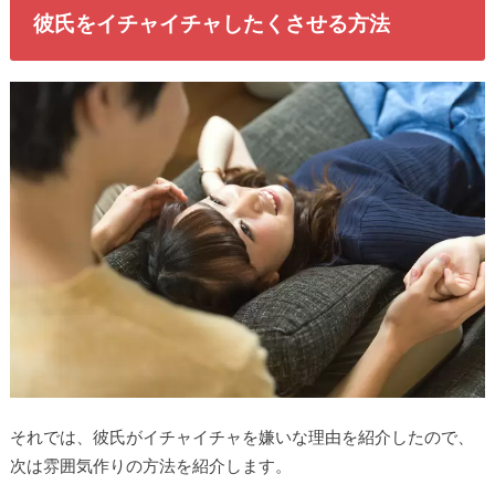
彼氏をイチャイチャしたくさせる方法
それでは、彼氏がイチャイチャを嫌いな理由を紹介したので、
次は雰囲気作りの方法を紹介します。