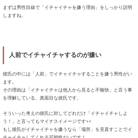
まずは男性目線で「イチャイチャを嫌う理由」をしっかり説明
しますね。
人前でイチャイチャするのが嫌い
彼氏の中には「人前」でイチャイチャすることを嫌う男性がい
ます。
その理由は「イチャイチャは他人から見ると不愉快」と言う事
を理解している、真面目な彼氏です。
そういった考えの彼氏に対してどれだけ「イチャイチャしよ
う！」と言ってもマイナスイメージです><
もし彼氏がイチャイチャを嫌うなら「場所」を見直すことでイ
チャイチャしてくれる可能性だいです！