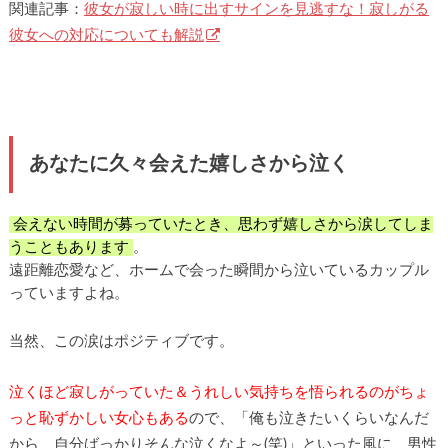
関連記事：
彼女が寂しい時に出すサインを見逃すな！寂しがる
彼女への対応についても解説
あなたに久々会えた嬉しさから泣く
会えない時間が募っていたとき、思わず嬉しさから涙してしま
うこともあります
。
遠距離恋愛など、ホームで会った瞬間から泣いているカップル
っていますよね。
当然、この涙はポジティブです。
泣くほど寂しがっていた＆うれしい気持ちを悟られるのがちょ
っと恥ずかしい女心もある
ので、「俺も泣きたいくらいなんだ
から、自分ばっかりそんな泣くなよ～(笑)」といった風に、男性