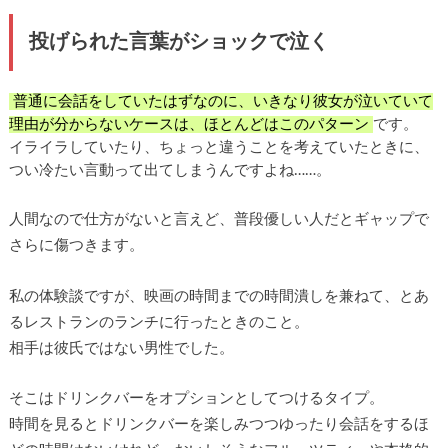
投げられた言葉がショックで泣く
普通に会話をしていたはずなのに、いきなり彼女が泣いていて
理由が分からないケースは、ほとんどはこのパターン
です。
イライラしていたり、ちょっと違うことを考えていたときに、
つい冷たい言動って出てしまうんですよね……。
人間なので仕方がないと言えど、普段優しい人だとギャップで
さらに傷つきます。
私の体験談ですが、映画の時間までの時間潰しを兼ねて、とあ
るレストランのランチに行ったときのこと。
相手は彼氏ではない男性でした。
そこはドリンクバーをオプションとしてつけるタイプ。
時間を見るとドリンクバーを楽しみつつゆったり会話をするほ