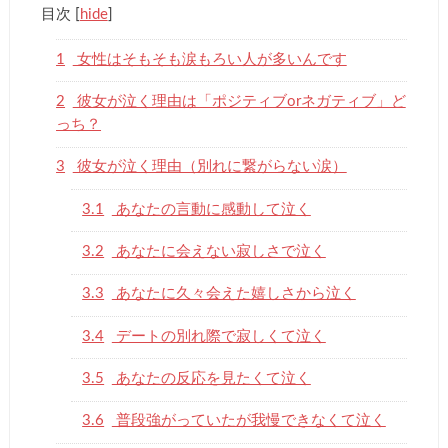
目次
[
hide
]
1
女性はそもそも涙もろい人が多いんです
2
彼女が泣く理由は「ポジティブorネガティブ」ど
っち？
3
彼女が泣く理由（別れに繋がらない涙）
3.1
あなたの言動に感動して泣く
3.2
あなたに会えない寂しさで泣く
3.3
あなたに久々会えた嬉しさから泣く
3.4
デートの別れ際で寂しくて泣く
3.5
あなたの反応を見たくて泣く
3.6
普段強がっていたが我慢できなくて泣く