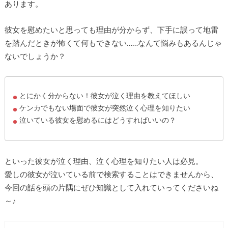
あります。
彼女を慰めたいと思っても理由が分からず、下手に誤って地雷
を踏んだときが怖くて何もできない……なんて悩みもあるんじゃ
ないでしょうか？
とにかく分からない！彼女が泣く理由を教えてほしい
ケンカでもない場面で彼女が突然泣く心理を知りたい
泣いている彼女を慰めるにはどうすればいいの？
といった彼女が泣く理由、泣く心理を知りたい人は必見。
愛しの彼女が泣いている前で検索することはできませんから、
今回の話を頭の片隅にぜひ知識として入れていってくださいね
～♪