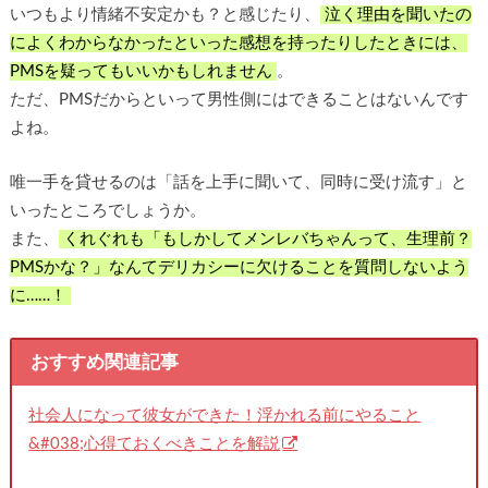
いつもより情緒不安定かも？と感じたり、
泣く理由を聞いたの
によくわからなかったといった感想を持ったりしたときには、
PMSを疑ってもいいかもしれません
。
ただ、PMSだからといって男性側にはできることはないんです
よね。
唯一手を貸せるのは「話を上手に聞いて、同時に受け流す」と
いったところでしょうか。
また、
くれぐれも「もしかしてメンレバちゃんって、生理前？
PMSかな？」なんてデリカシーに欠けることを質問しないよう
に……！
おすすめ関連記事
社会人になって彼女ができた！浮かれる前にやること
&#038;心得ておくべきことを解説