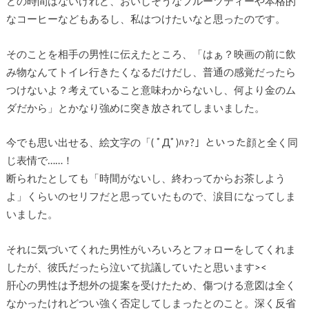
どの時間はないけれど、おいしそうなフルーツティーや本格的
なコーヒーなどもあるし、私はつけたいなと思ったのです。
そのことを相手の男性に伝えたところ、「はぁ？映画の前に飲
み物なんてトイレ行きたくなるだけだし、普通の感覚だったら
つけないよ？考えていること意味わからないし、何より金のム
ダだから」とかなり強めに突き放されてしまいました。
今でも思い出せる、絵文字の「( ﾟДﾟ)ﾊｧ?」といった顔と全く同
じ表情で……！
断られたとしても「時間がないし、終わってからお茶しよう
よ」くらいのセリフだと思っていたもので、涙目になってしま
いました。
それに気づいてくれた男性がいろいろとフォローをしてくれま
したが、彼氏だったら泣いて抗議していたと思います><
肝心の男性は予想外の提案を受けたため、傷つける意図は全く
なかったけれどつい強く否定してしまったとのこと。深く反省