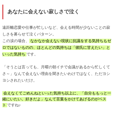
あなたに会えない寂しさで泣く
遠距離恋愛や仕事が忙しいなど、会える時間が少ないことの寂
しさを募らせて泣くパターン。
この涙の場合、
なかなか会えない現状に抗議をする気持ちもゼ
ロではないものの、ほとんどの気持ちは「彼氏に甘えたい」と
いった気持ち
です。
「そうとは言っても、月曜の朝イチで会議があるから忙しくて
さ～」なんて会えない理由を聞きたいわけではなく、ただヨシ
ヨシされたいだけ。
会えなくてごめんねといった気持ち以上に、「自分ももっと一
緒にいたい。好きだよ」なんて言葉をかけてあげるのがベス
ト
ですね♪