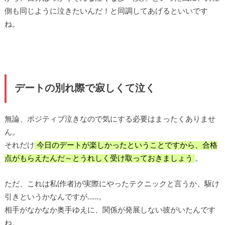
側も同じように泣きたいんだ！と同調してあげるといいです
ね。
デートの別れ際で寂しくて泣く
無論、ポジティブ泣きなので気にする必要はまったくありませ
ん。
それだけ
今日のデートが楽しかったということですから、合格
点がもらえたんだ～とうれしく受け取っておきましょう
。
ただ、これは私(作者)が実際にやったテクニックと言うか、駆け
引きというかなんですが……。
相手がなかなか奥手ゆえに、関係が発展しない彼がいたんです
ね。