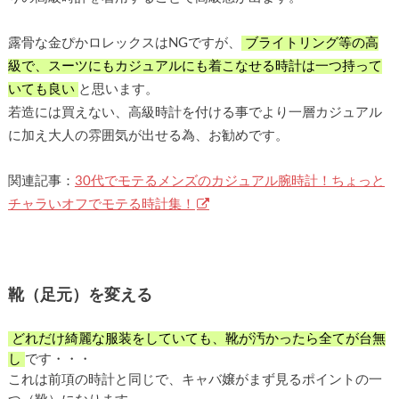
露骨な金ぴかロレックスはNGですが、
ブライトリング等の高
級で、スーツにもカジュアルにも着こなせる時計は一つ持って
いても良い
と思います。
若造には買えない、高級時計を付ける事でより一層カジュアル
に加え大人の雰囲気が出せる為、お勧めです。
関連記事：
30代でモテるメンズのカジュアル腕時計！ちょっと
チャラいオフでモテる時計集！
靴（足元）を変える
どれだけ綺麗な服装をしていても、靴が汚かったら全てが台無
し
です・・・
これは前項の時計と同じで、キャバ嬢がまず見るポイントの一