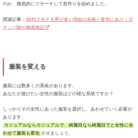
のか、徹底的にリサーチして若作りを始めました。
関連記事：
30代でモテる男が多い理由は余裕と変化にあり｜元
ナンパ師が徹底検証
服装を変える
服装には数多くの系統があります。
あなたが遊びたい女性の服装はどの様な系統ですか？
しっかりその女性にあった服装を選択し、あわせていく必要が
あります。
カジュアルならカジュアルで、綺麗目なら綺麗目でと女性に合
わせて服装も変化
させましょう。