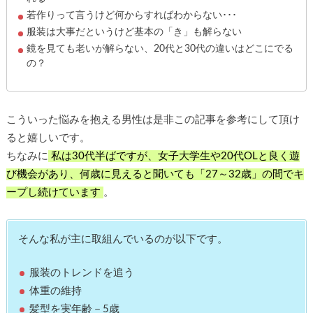
若作りって言うけど何からすればわからない･･･
服装は大事だというけど基本の「き」も解らない
鏡を見ても老いが解らない、20代と30代の違いはどこにでる
の？
こういった悩みを抱える男性は是非この記事を参考にして頂け
ると嬉しいです。
ちなみに
私は30代半ばですが、女子大学生や20代OLと良く遊
び機会があり、何歳に見えると聞いても「27～32歳」の間でキ
ープし続けています
。
そんな私が主に取組んでいるのが以下です。
服装のトレンドを追う
体重の維持
髪型を実年齢－5歳