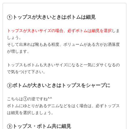
①トップスが大きいときはボトムは細見
トップスが大きいサイズの場合、必ずボトムは細見を選択
しま
しょう。
そして出来れば靴もある程度、ボリュームがある方がお洒落度
が増します。
トップスもボトムも大きいサイズになると一気にダサくなるの
で気をつけて下さい。
②ボトムが大きいときはトップスをシャープに
こちらは①の逆ですね^^
ボトムにゆとりがあるデニムなどをはく場合は、必ずトップス
は細見を選択しましょう。
③トップス・ボトム共に細見