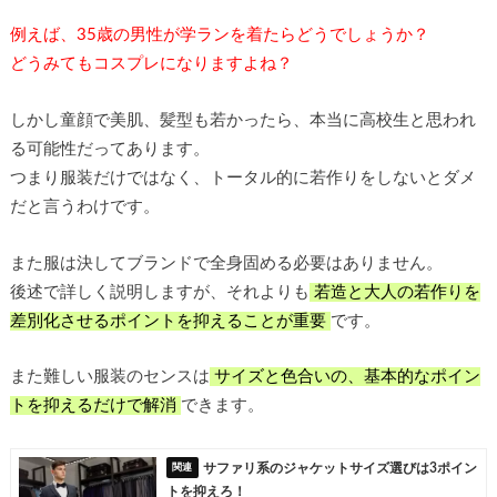
例えば、35歳の男性が学ランを着たらどうでしょうか？
どうみてもコスプレになりますよね？
しかし童顔で美肌、髪型も若かったら、本当に高校生と思われ
る可能性だってあります。
つまり服装だけではなく、トータル的に若作りをしないとダメ
だと言うわけです。
また服は決してブランドで全身固める必要はありません。
後述で詳しく説明しますが、それよりも
若造と大人の若作りを
差別化させるポイントを抑えることが重要
です。
また難しい服装のセンスは
サイズと色合いの、基本的なポイン
トを抑えるだけで解消
できます。
サファリ系のジャケットサイズ選びは3ポイン
トを抑えろ！