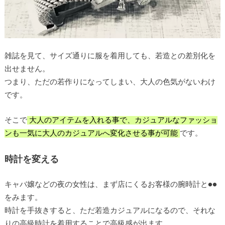
雑誌を見て、サイズ通りに服を着用しても、若造との差別化を
出せません。
つまり、ただの若作りになってしまい、大人の色気がないわけ
です。
そこで
大人のアイテムを入れる事で、カジュアルなファッショ
ンも一気に大人のカジュアルへ変化させる事が可能
です。
時計を変える
キャバ嬢などの夜の女性は、まず店にくるお客様の腕時計と●●
をみます。
時計を手抜きすると、ただ若造カジュアルになるので、それな
りの高級時計を着用することで高級感が出ます。