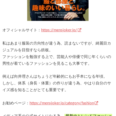
オフィシャルサイト：
https://mensjoker.jp/
私はあまり服装の方向性が違う為、読まないですが、綺麗目カ
ジュアルを目指すなら鉄板。
ファッションを勉強する上で、芸能人や俳優で同じ年くらいの
男性が着ているファッションを見るこも大事です。
例えば向井理さんはちょうど年齢的にもお手本になる年頃。
しかし、体系（身長・体重）の作りが違う為、やはり自分のサ
イズ感を知ることがとても重要です。
お勧めページ：
https://mensjoker.jp/category/fashion