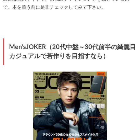
で、本を買う前に是非チェックしてみて下さい。
Men’sJOKER（20代中盤～30代前半の綺麗目
カジュアルで若作りを目指すなら）