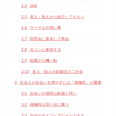
2.4
SNS
2.5
友人・知人から紹介してもらう
2.6
サークルや習い事
2.7
同窓会に参加して再会
2.8
合コンに参加する
2.9
転職で心機一転
2.10
友人・知人の結婚式の二次会
3
社会人が出会いを増やすには「積極性」が重要
3.1
出会いの場所は釣堀と同じ
3.2
積極性は見た目に勝つ
3.3
自分のタイプへアピールできる