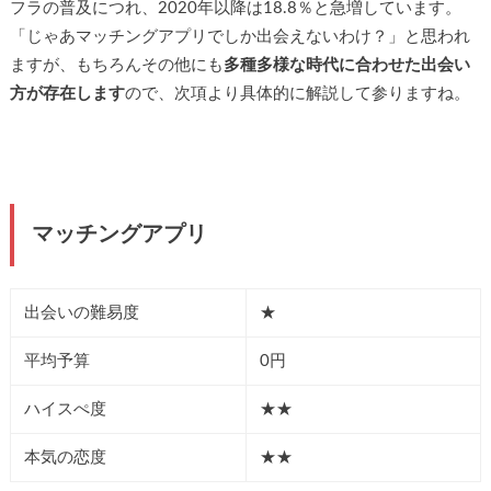
フラの普及につれ、2020年以降は18.8％と急増しています。
「じゃあマッチングアプリでしか出会えないわけ？」と思われ
ますが、もちろんその他にも
多種多様な時代に合わせた出会い
方が存在します
ので、次項より具体的に解説して参りますね。
マッチングアプリ
出会いの難易度
★
平均予算
0円
ハイスぺ度
★★
本気の恋度
★★