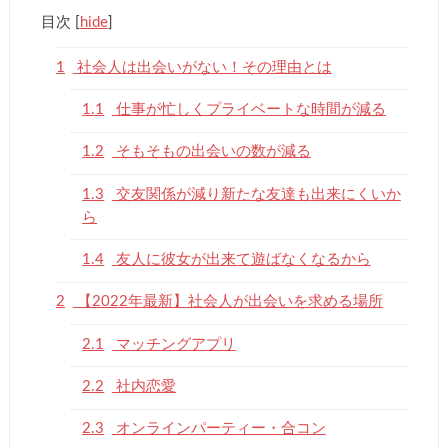
目次
[
hide
]
1
社会人は出会いがない！その理由とは
1.1
仕事が忙しくプライベートな時間が減る
1.2
そもそもの出会いの数が減る
1.3
交友関係が減り新たな友達も出来にくいか
ら
1.4
友人に彼女が出来て遊ばなくなるから
2
【2022年最新】社会人が出会いを求める場所
2.1
マッチングアプリ
2.2
社内恋愛
2.3
オンラインパーティー・合コン